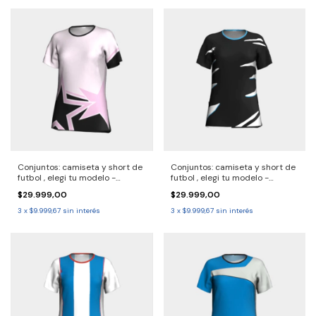
Conjuntos: camiseta y short de
Conjuntos: camiseta y short de
futbol , elegi tu modelo -
futbol , elegi tu modelo -
2690722 - Solo por pack.
2690721 Solo por pack.
$29.999,00
$29.999,00
Consulta entrega 30/40 dias
Consulta entrega 30/40 dias
3
x
$9.999,67
sin interés
3
x
$9.999,67
sin interés