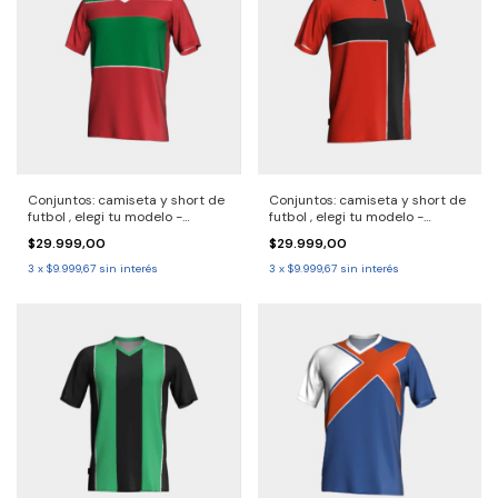
Conjuntos: camiseta y short de
Conjuntos: camiseta y short de
futbol , elegi tu modelo -
futbol , elegi tu modelo -
2690729 Solo por pack.
2690728 Solo por pack.
$29.999,00
$29.999,00
Consulta demora entrega
Consulta demora entrega
30/40 dias
30/40 dias
3
x
$9.999,67
sin interés
3
x
$9.999,67
sin interés