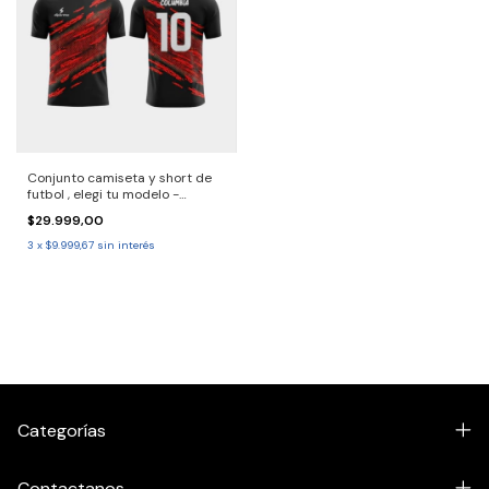
Conjunto camiseta y short de
futbol , elegi tu modelo -
2690707 Solo por pack.
$29.999,00
Consulta entrega 30/40 dias
3
x
$9.999,67
sin interés
Categorías
Contactanos