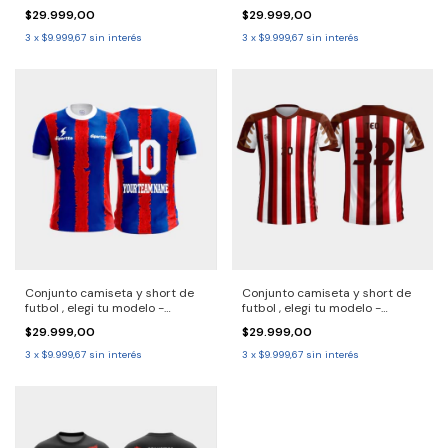
2690716 Solo por pack.
2690714 Solo por pack.
$29.999,00
$29.999,00
consulta entrega 30/40 dias
Consulta entrega 30/40 dias
3
x
$9.999,67
sin interés
3
x
$9.999,67
sin interés
Conjunto camiseta y short de
Conjunto camiseta y short de
futbol , elegi tu modelo -
futbol , elegi tu modelo -
2690713 Solo por pack.
2690709 Solo por pack.
$29.999,00
$29.999,00
Consulta entrega 30/40 dias
Consulta entrega 30/40 dias
3
x
$9.999,67
sin interés
3
x
$9.999,67
sin interés