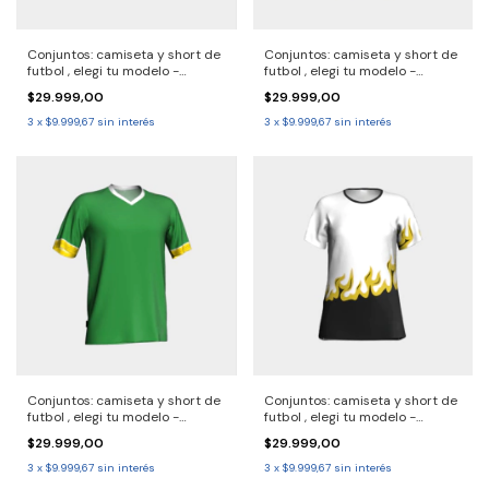
Conjuntos: camiseta y short de
Conjuntos: camiseta y short de
futbol , elegi tu modelo -
futbol , elegi tu modelo -
2690726 Solo por pack.
2690725 Solo por pack.
$29.999,00
$29.999,00
Consulta entrega 30/40 dias
Consulta entrega 30/40 dias
3
x
$9.999,67
sin interés
3
x
$9.999,67
sin interés
Conjuntos: camiseta y short de
Conjuntos: camiseta y short de
futbol , elegi tu modelo -
futbol , elegi tu modelo -
2690724 Solo por pack.
2690723 Solo por pack.
$29.999,00
$29.999,00
Consulta entrega 30/40 dias
Consulta entrega 30/40 dias
3
x
$9.999,67
sin interés
3
x
$9.999,67
sin interés