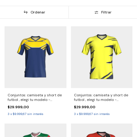
Ordenar
Filtrar
Conjuntos: camiseta y short de
Conjuntos: camiseta y short de
futbol , elegi tu modelo -
futbol , elegi tu modelo -
2690733 - Solo por pack.
2690732 Solo por pack.
$29.999,00
$29.999,00
Consulta demora de entrega
Demora entrega 30/40 dias,
30/40 dias
consulta
3
x
$9.999,67
sin interés
3
x
$9.999,67
sin interés