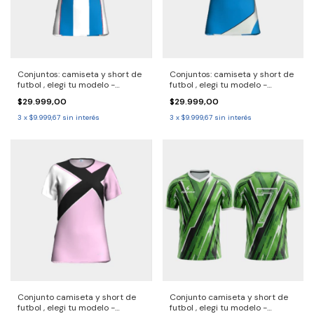
Conjuntos: camiseta y short de
Conjuntos: camiseta y short de
futbol , elegi tu modelo -
futbol , elegi tu modelo -
2690720 Solo por pack.
2690719 - Solo por pack.
$29.999,00
$29.999,00
Consulta entrega 30/40 dias
consulta entrega 30/40 dias
3
x
$9.999,67
sin interés
3
x
$9.999,67
sin interés
Conjunto camiseta y short de
Conjunto camiseta y short de
futbol , elegi tu modelo -
futbol , elegi tu modelo -