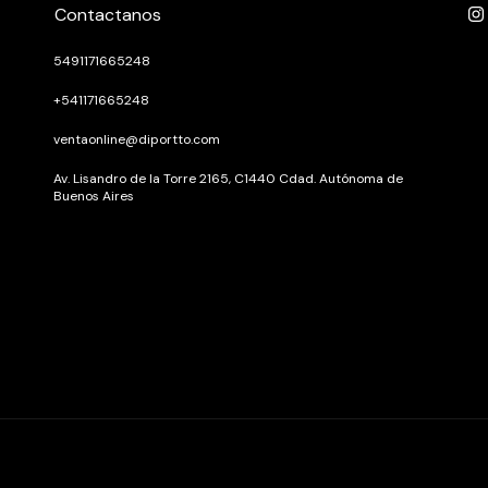
Contactanos
5491171665248
+541171665248
ventaonline@diportto.com
Av. Lisandro de la Torre 2165, C1440 Cdad. Autónoma de
Buenos Aires